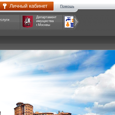
Личный кабинет
Помощь
Департамент
услуги
Департамент
имущества
ЖКХ
г.Москвы