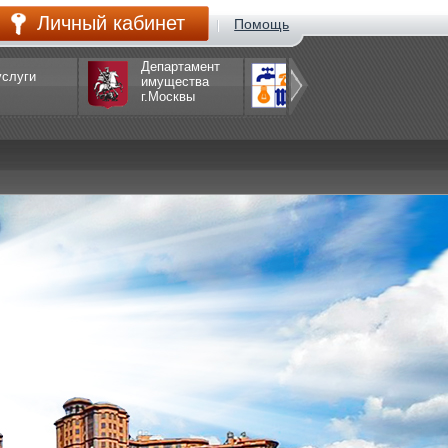
Личный кабинет
Помощь
Департамент
услуги
Департамент
имущества
ЖКХ
г.Москвы