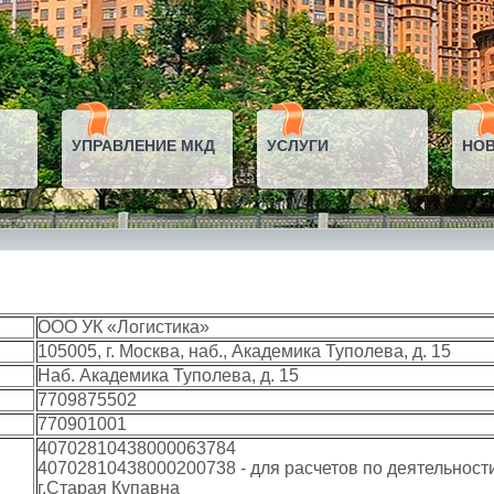
УПРАВЛЕНИЕ МКД
УСЛУГИ
НО
ООО УК «Логистика»
105005, г. Москва, наб., Академика Туполева, д. 15
Наб. Академика Туполева, д. 15
7709875502
770901001
40702810438000063784
40702810438000200738 - для расчетов по деятельност
г.Старая Купавна