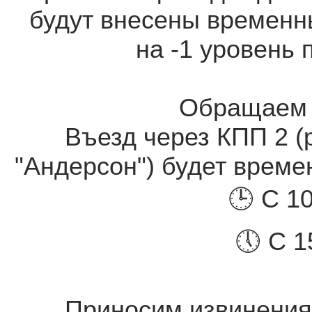
будут внесены временн
на -1 уровень 
Обращаем 
Въезд через КПП 2 
"Андерсон") будет врем
🕒 С 1
🕔 С 1
Приносим извинения