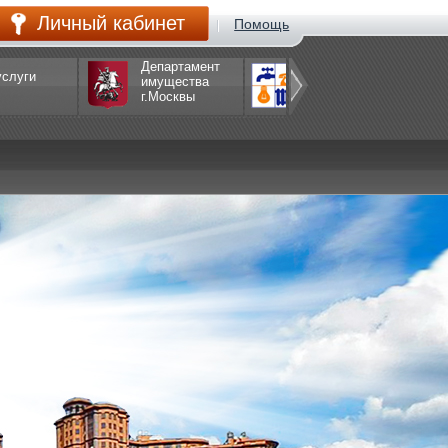
Личный кабинет
Помощь
Департамент
услуги
Департамент
имущества
ЖКХ
г.Москвы